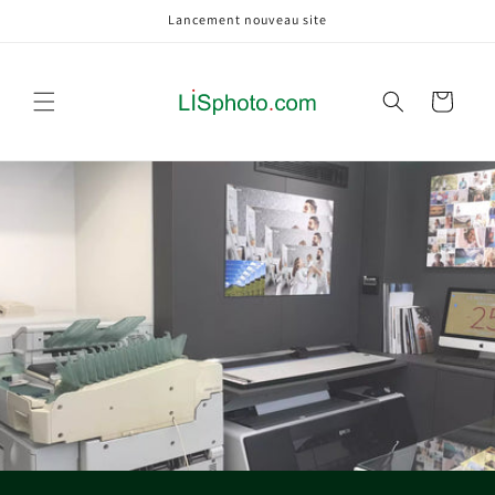
et
Lancement nouveau site
passer
au
contenu
Panier