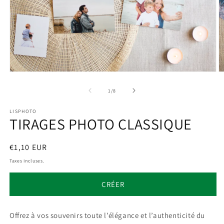
Ouvrir
O
le
le
média
m
de
1
/
8
1
2
dans
d
LISPHOTO
une
u
TIRAGES PHOTO CLASSIQUE
fenêtre
f
modale
m
Prix
€1,10 EUR
habituel
Taxes incluses.
CRÉER
Offrez à vos souvenirs toute l’élégance et l’authenticité du